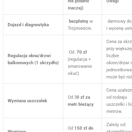
nie podano
Uwagi
inaczej)
bezpłatny
w
darmowy do
Dojazd i diagnostyka
Trójmieście.
i wycenę uste
Cena za skrz
przy większe
Od
70 zł
Regulacja okna/drzwi
liczbie
(regulacja +
balkonowych (1 skrzydło)
okien/drzwi 
smarowanie
jednostkowa
okuć)
może być niż
Cena uzależ
Od 3
0 zł za
od rodzaju
Wymiana uszczelek
metr bieżący
uszczelki i li
metrów.
Zależy od
Od
150 zł do
Wymiana
skomplikowa