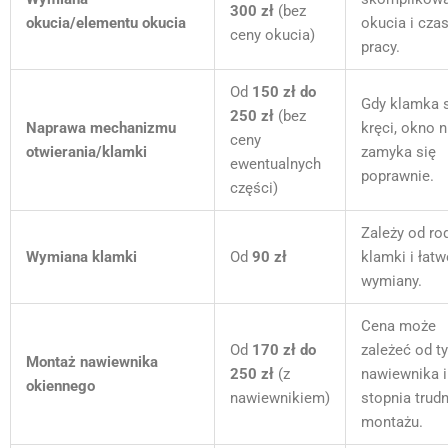
300 zł
(bez
okucia/elementu okucia
okucia i cza
ceny okucia)
pracy.
Od
150 zł do
Gdy klamka 
250 zł
(bez
Naprawa mechanizmu
kręci, okno n
ceny
otwierania/klamki
zamyka się
ewentualnych
poprawnie.
części)
Zależy od ro
Wymiana klamki
Od
90 zł
klamki i łatw
wymiany.
Cena może
Od
170 zł do
zależeć od t
Montaż nawiewnika
250 zł
(z
nawiewnika i
okiennego
nawiewnikiem)
stopnia trud
montażu.