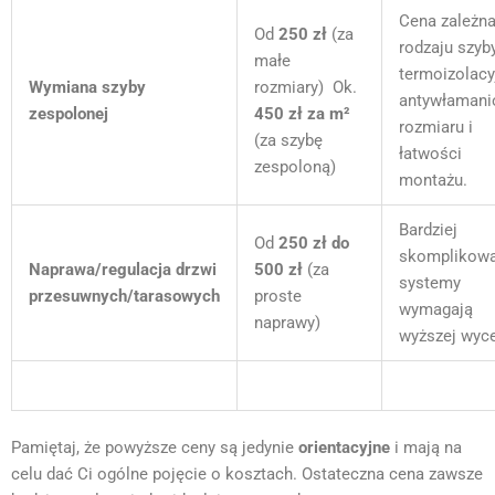
Cena zależna
Od
250 zł
(za
rodzaju szyby
małe
termoizolacy
Wymiana szyby
rozmiary) Ok.
antywłamani
zespolonej
450 zł za m²
rozmiaru i
(za szybę
łatwości
zespoloną)
montażu.
Bardziej
Od
250 zł do
skomplikow
Naprawa/regulacja drzwi
500 zł
(za
systemy
przesuwnych/tarasowych
proste
wymagają
naprawy)
wyższej wyce
Pamiętaj, że powyższe ceny są jedynie
orientacyjne
i mają na
celu dać Ci ogólne pojęcie o kosztach. Ostateczna cena zawsze