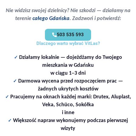
Nie widzisz swojej dzielnicy? Nie szkodzi — działamy na
terenie
całego Gdańska
. Zadzwoń i potwierdź:
503 535 593
Dlaczego warto wybrać VitLas?
✓
Działamy lokalnie — dojeżdżamy do Twojego
mieszkania w Gdańsku
w ciągu 1–3 dni
✓
Darmowa wycena przed rozpoczęciem prac —
żadnych ukrytych kosztów
✓
Pracujemy na oknach każdej marki: Drutex, Aluplast,
Veka, Schüco, Sokółka
i inne
✓
Większość napraw wykonujemy podczas pierwszej
wizyty